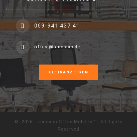
069-941 437 41
office@sumsum.de
KLEINANZEIGEN
©
2026
sumsum OfficeMöbility™
All Rights
Reserved