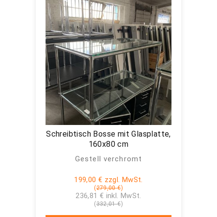
Schreibtisch Bosse mit Glasplatte,
160x80 cm
Gestell verchromt
199,00 € zzgl. MwSt.
(
279,00 €
)
236,81 € inkl. MwSt.
(
332,01 €
)