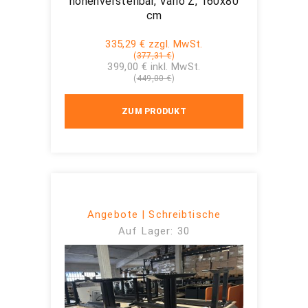
höhenverstellbar, Vario Z, 160x80
cm
335,29 € zzgl. MwSt.
(
377,31 €
)
399,00 € inkl. MwSt.
(
449,00 €
)
ZUM PRODUKT
Angebote | Schreibtische
Auf Lager: 30