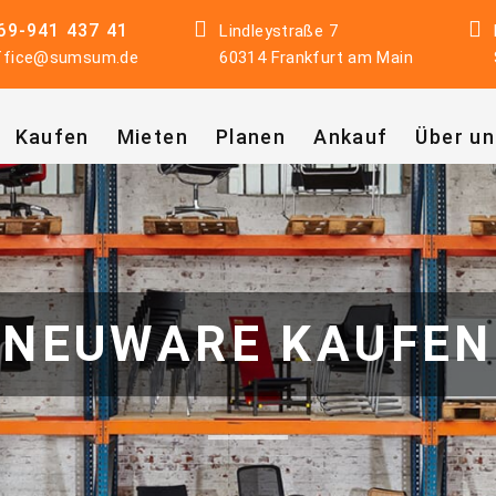
69-941 437 41
Lindleystraße 7
ffice@sumsum.de
60314 Frankfurt am Main
Kaufen
Mieten
Planen
Ankauf
Über un
NEUWARE KAUFEN