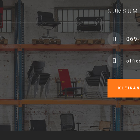
SUMSUM 
069-
offi
KLEINA