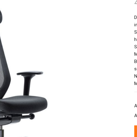
D
i
S
h
S
M
B
s
N
M
A
A