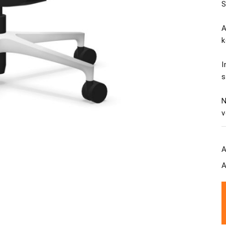
S
A
k
I
s
N
v
A
A