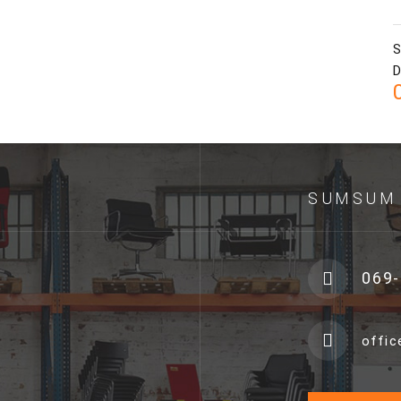
S
D
SUMSUM 
069-
offi