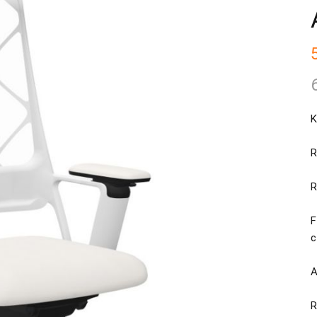
K
R
R
F
A
R