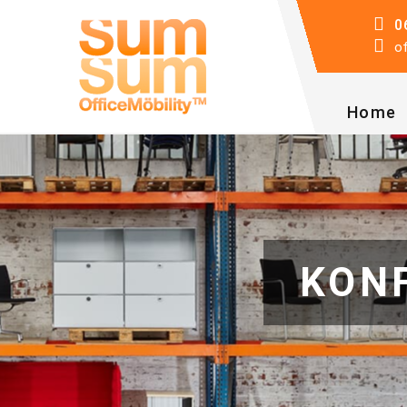
0
o
Home
KON