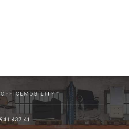
OFFICEMÖBILITY™
941 437 41