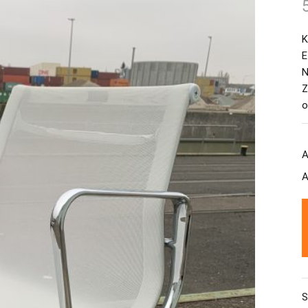
K
E
N
Z
o
A
A
S