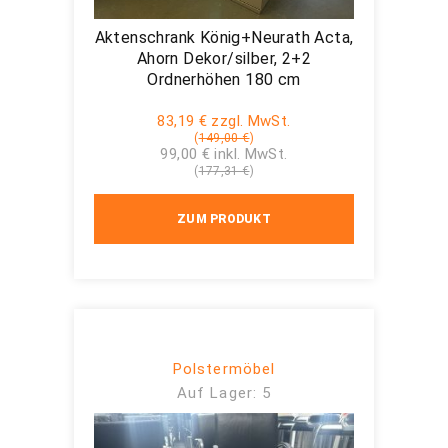
Aktenschrank König+Neurath Acta,
Ahorn Dekor/silber, 2+2
Ordnerhöhen 180 cm
83,19 € zzgl. MwSt.
(
149,00 €
)
99,00 € inkl. MwSt.
(
177,31 €
)
ZUM PRODUKT
Polstermöbel
Auf Lager: 5